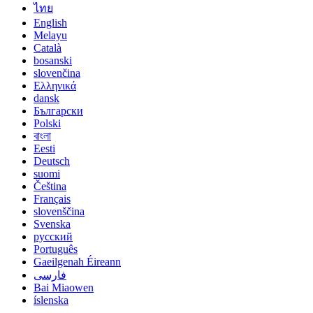
ไทย
English
Melayu
Català
bosanski
slovenčina
Ελληνικά
dansk
Български
Polski
বাংলা
Eesti
Deutsch
suomi
Čeština
Français
slovenščina
Svenska
русский
Português
Gaeilgenah Éireann
فارسی
Bai Miaowen
íslenska