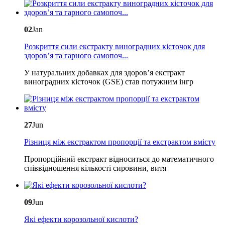
02
Jan
Розкриття сили екстракту виноградних кісточок для
здоров’я та гарного самопоч...
У натуральних добавках для здоров’я екстракт
виноградних кісточок (GSE) став потужним інгр
27
Jun
Різниця між екстрактом пропорції та екстрактом вмісту
Пропорційний екстракт відноситься до математичного
співвідношення кількості сировини, витя
09
Jun
Які ефекти корозольної кислоти?