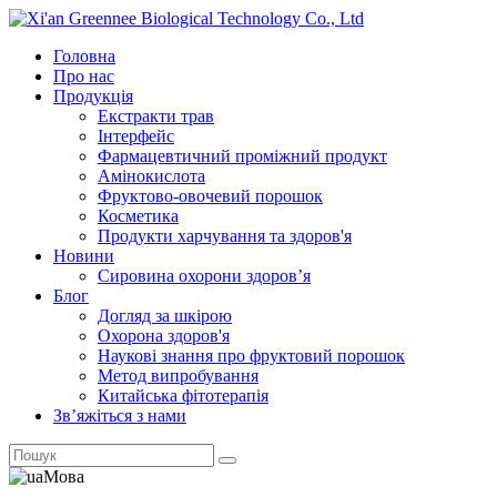
Головна
Про нас
Продукція
Екстракти трав
Інтерфейс
Фармацевтичний проміжний продукт
Амінокислота
Фруктово-овочевий порошок
Косметика
Продукти харчування та здоров'я
Новини
Сировина охорони здоров’я
Блог
Догляд за шкірою
Охорона здоров'я
Наукові знання про фруктовий порошок
Метод випробування
Китайська фітотерапія
Зв’яжіться з нами
Мова