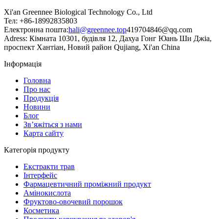
Xi'an Greennee Biological Technology Co., Ltd
Тел: +86-18992835803
Електронна пошта:
hali@greennee.top
419704846@qq.com
Adress: Кімната 10301, будівля 12, Дахуа Гонг Юань Ши Джіа,
проспект Хантіан, Новий район Qujiang, Xi'an China
Інформація
Головна
Про нас
Продукція
Новини
Блог
Зв’яжіться з нами
Карта сайту
Категорія продукту
Екстракти трав
Інтерфейс
Фармацевтичний проміжний продукт
Амінокислота
Фруктово-овочевий порошок
Косметика