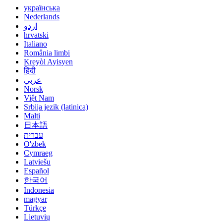
українська
Nederlands
اردو
hrvatski
Italiano
România limbi
Kreyòl Ayisyen
हिंदी
عربي
Norsk
Việt Nam
Srbija jezik (latinica)
Malti
日本語
עברית
O'zbek
Cymraeg
Latviešu
Español
한국어
Indonesia
magyar
Türkçe
Lietuvių