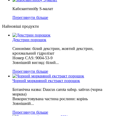
Кабозантинібу S-малат
Переглянути більше
Найновіші продукти
Декстрин порошок
Синоніми: білий декстрин, жовтий декстрин,
крохмальний гідролізат
Номер CAS: 9004-53-9
Зовнішній вигляд: білий...
Переглянути більше
Чорний морквяний екстракт порошок
Ботанічна назва: Daucus carota subsp. sativus (чорна
морква)
Використовувана частина рослини: корінь
Зовнішній...
Переглянути більше